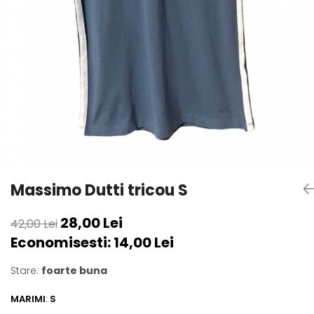
sport
Rochii&Fuste/Sacouri
Hanorace
Tricouri si maiouri
Salopete
Lenjerii si pijamale
Veste
Sport
Paltoane
Tricouri si maiouri
Pantaloni
veste
Pantaloni scurti
Pulovere
Rochii
Sacouri si Costume
Salopete
Massimo Dutti tricou S
Sport
28,00 Lei
42,00 Lei
Tricouri si maiouri
Economisesti:
14,00
Lei
Veste
Stare:
foarte buna
MARIMI
:
S