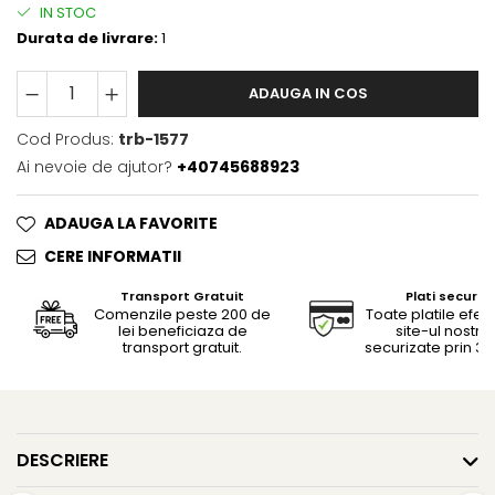
IN STOC
Durata de livrare:
1
ADAUGA IN COS
Cod Produs:
trb-1577
Ai nevoie de ajutor?
+40745688923
ADAUGA LA FAVORITE
CERE INFORMATII
Transport Gratuit
Plati securiz
Comenzile peste 200 de
Toate platile efec
lei beneficiaza de
site-ul nostru
transport gratuit.
securizate prin 3D
DESCRIERE