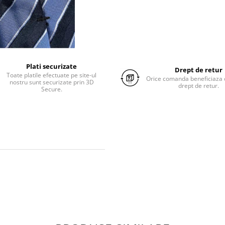
Plati securizate
Drept de retur
Toate platile efectuate pe site-ul
Orice comanda beneficiaza d
nostru sunt securizate prin 3D
drept de retur.
Secure.