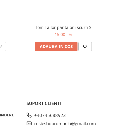
Tom Tailor pantaloni scurti S
15,00 Lei
ADAUGA IN COS
AD
SUPORT CLIENTI
RINDERE
+40745688923
rosieshopromania@gmail.com