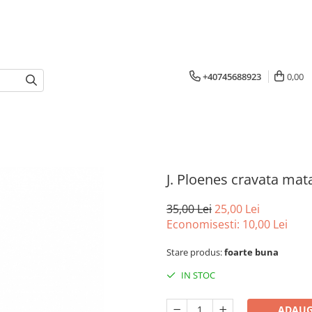
+40745688923
0,00
J. Ploenes cravata mat
35,00 Lei
25,00 Lei
Economisesti:
10,00
Lei
Stare produs:
foarte buna
IN STOC
ADAUG