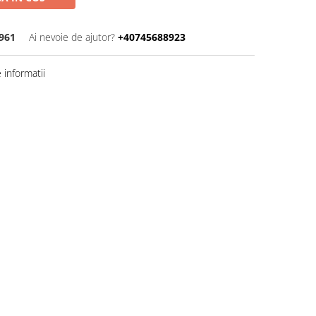
9961
Ai nevoie de ajutor?
+40745688923
informatii