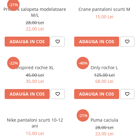
sport
Rochii&Fuste/Sacouri
-21%
Hanorace
Primark salopeta modelatoare
Crane pantaloni scurti M
Tricouri si maiouri
Salopete
Lenjerii si pijamale
M/L
15,00 Lei
Veste
Sport
28,00 Lei
Paltoane
22,00 Lei
Tricouri si maiouri
Pantaloni
veste
ADAUGA IN COS
ADAUGA IN COS
Pantaloni scurti
Pulovere
Rochii
-22%
-46%
Inspired rochie XL
Only rochie L
Sacouri si Costume
45,00 Lei
125,00 Lei
35,00 Lei
68,00 Lei
Salopete
Sport
ADAUGA IN COS
ADAUGA IN COS
Tricouri si maiouri
Veste
-21%
Nike pantaloni scurti 10-12
Puma caciula
ani
28,00 Lei
15,00 Lei
22,00 Lei