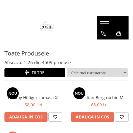
Premium
Femei
OUTLET
Barbati
Copii
Barbati
Accesorii
Femei
Accesorii
Accesorii copii
Copii
Curele
Barbati
Blugi
Blugi
Esarfe si caciuli
Femei
Copii
Bluze
Bluze
Toate Produsele
Genti
Camasi
body
Afiseaza:
1-
26
din
4509
produse
Blugi
Geci
Camasi
FILTRE
Bluze/Topuri
Hanorace
Geci
Camasi
Pantaloni
Hanorace
Cardigane
NOU
NOU
Pantaloni scurti
Incaltaminte
Tommy Hilfiger camasa XL
Christian Berg rochie M
Colanti
58,00 Lei
68,00 Lei
Pijamale
Pantaloni
Costume de baie
Pulovere
Pantaloni scurti
ADAUGA IN COS
ADAUGA IN COS
Fuste
Sacouri si Costume
Pulovere
Geci