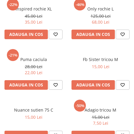
sport
Rochii&Fuste/Sacouri
-22%
-46%
Hanorace
Inspired rochie XL
Only rochie L
Tricouri si maiouri
Salopete
Lenjerii si pijamale
45,00 Lei
125,00 Lei
Veste
Sport
35,00 Lei
68,00 Lei
Paltoane
Tricouri si maiouri
Pantaloni
ADAUGA IN COS
ADAUGA IN COS
veste
Pantaloni scurti
Pulovere
-21%
Puma caciula
Fb Sister tricou M
Rochii
28,00 Lei
15,00 Lei
Sacouri si Costume
22,00 Lei
Salopete
ADAUGA IN COS
ADAUGA IN COS
Sport
Tricouri si maiouri
-50%
Veste
Nuance sutien 75 C
Adagio tricou M
15,00 Lei
15,00 Lei
7,50 Lei