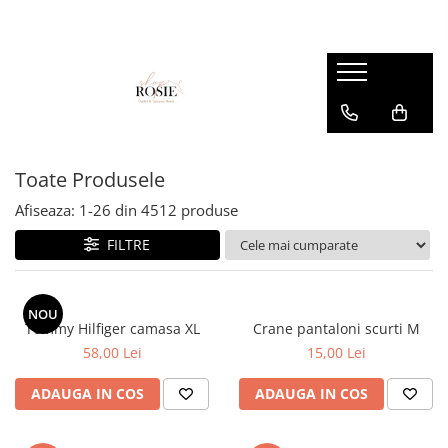
Premium
Femei
OUTLET
Barbati
Copii
Barbati
Accesorii
Femei
Accesorii
Accesorii copii
Copii
Curele
Barbati
Blugi
Blugi
Esarfe si caciuli
Femei
Copii
Bluze
Bluze
Toate Produsele
Genti
Camasi
body
Afiseaza:
1-
26
din
4512
produse
Blugi
Geci
Camasi
FILTRE
Bluze/Topuri
Hanorace
Geci
Camasi
Pantaloni
Hanorace
Cardigane
NOU
Pantaloni scurti
Incaltaminte
Tommy Hilfiger camasa XL
Crane pantaloni scurti M
Colanti
58,00 Lei
15,00 Lei
Pijamale
Pantaloni
Costume de baie
Pulovere
Pantaloni scurti
ADAUGA IN COS
ADAUGA IN COS
Fuste
Sacouri si Costume
Pulovere
Geci