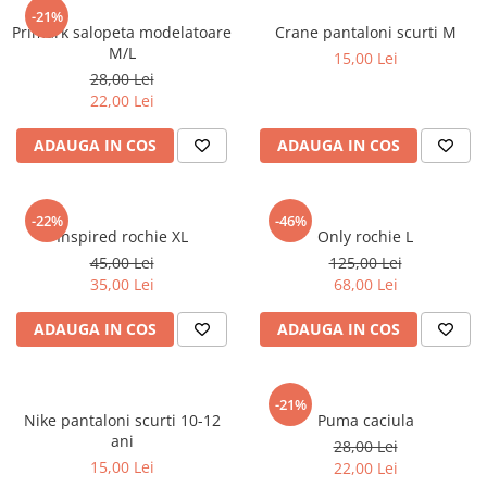
sport
Rochii&Fuste/Sacouri
-21%
Hanorace
Primark salopeta modelatoare
Crane pantaloni scurti M
Tricouri si maiouri
Salopete
Lenjerii si pijamale
M/L
15,00 Lei
Veste
Sport
28,00 Lei
Paltoane
22,00 Lei
Tricouri si maiouri
Pantaloni
veste
ADAUGA IN COS
ADAUGA IN COS
Pantaloni scurti
Pulovere
Rochii
-22%
-46%
Inspired rochie XL
Only rochie L
Sacouri si Costume
45,00 Lei
125,00 Lei
35,00 Lei
68,00 Lei
Salopete
Sport
ADAUGA IN COS
ADAUGA IN COS
Tricouri si maiouri
Veste
-21%
Nike pantaloni scurti 10-12
Puma caciula
ani
28,00 Lei
15,00 Lei
22,00 Lei