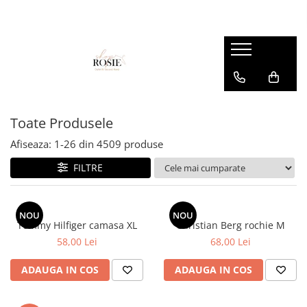
Premium
Femei
OUTLET
Barbati
Copii
Barbati
Accesorii
Femei
Accesorii
Accesorii copii
Copii
Curele
Barbati
Blugi
Blugi
Esarfe si caciuli
Femei
Copii
Bluze
Bluze
Toate Produsele
Genti
Camasi
body
Afiseaza:
1-
26
din
4509
produse
Blugi
Geci
Camasi
FILTRE
Bluze/Topuri
Hanorace
Geci
Camasi
Pantaloni
Hanorace
Cardigane
NOU
NOU
Pantaloni scurti
Incaltaminte
Tommy Hilfiger camasa XL
Christian Berg rochie M
Colanti
58,00 Lei
68,00 Lei
Pijamale
Pantaloni
Costume de baie
Pulovere
Pantaloni scurti
ADAUGA IN COS
ADAUGA IN COS
Fuste
Sacouri si Costume
Pulovere
Geci