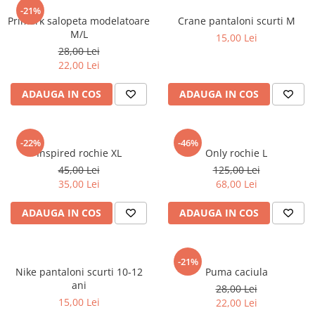
sport
Rochii&Fuste/Sacouri
-21%
Hanorace
Primark salopeta modelatoare
Crane pantaloni scurti M
Tricouri si maiouri
Salopete
Lenjerii si pijamale
M/L
15,00 Lei
Veste
Sport
28,00 Lei
Paltoane
22,00 Lei
Tricouri si maiouri
Pantaloni
veste
ADAUGA IN COS
ADAUGA IN COS
Pantaloni scurti
Pulovere
Rochii
-22%
-46%
Inspired rochie XL
Only rochie L
Sacouri si Costume
45,00 Lei
125,00 Lei
35,00 Lei
68,00 Lei
Salopete
Sport
ADAUGA IN COS
ADAUGA IN COS
Tricouri si maiouri
Veste
-21%
Nike pantaloni scurti 10-12
Puma caciula
ani
28,00 Lei
15,00 Lei
22,00 Lei