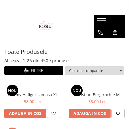
Premium
Femei
OUTLET
Barbati
Copii
Barbati
Accesorii
Femei
Accesorii
Accesorii copii
Copii
Curele
Barbati
Blugi
Blugi
Esarfe si caciuli
Femei
Copii
Bluze
Bluze
Toate Produsele
Genti
Camasi
body
Afiseaza:
1-
26
din
4509
produse
Blugi
Geci
Camasi
FILTRE
Bluze/Topuri
Hanorace
Geci
Camasi
Pantaloni
Hanorace
Cardigane
NOU
NOU
Pantaloni scurti
Incaltaminte
Tommy Hilfiger camasa XL
Christian Berg rochie M
Colanti
58,00 Lei
68,00 Lei
Pijamale
Pantaloni
Costume de baie
Pulovere
Pantaloni scurti
ADAUGA IN COS
ADAUGA IN COS
Fuste
Sacouri si Costume
Pulovere
Geci