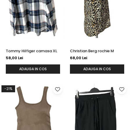
sport
Rochii&Fuste/Sacouri
Hanorace
Tricouri si maiouri
Salopete
Lenjerii si pijamale
Veste
Sport
Paltoane
Tricouri si maiouri
Pantaloni
veste
Pantaloni scurti
Pulovere
Tommy Hilfiger camasa XL
Christian Berg rochie M
58,00 Lei
68,00 Lei
Rochii
Sacouri si Costume
ADAUGA IN COS
ADAUGA IN COS
Salopete
Sport
-21%
Tricouri si maiouri
Veste