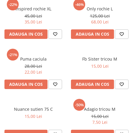
sport
Rochii&Fuste/Sacouri
-22%
-46%
Hanorace
Inspired rochie XL
Only rochie L
Tricouri si maiouri
Salopete
Lenjerii si pijamale
45,00 Lei
125,00 Lei
Veste
Sport
35,00 Lei
68,00 Lei
Paltoane
Tricouri si maiouri
Pantaloni
ADAUGA IN COS
ADAUGA IN COS
veste
Pantaloni scurti
Pulovere
-21%
Puma caciula
Fb Sister tricou M
Rochii
28,00 Lei
15,00 Lei
Sacouri si Costume
22,00 Lei
Salopete
ADAUGA IN COS
ADAUGA IN COS
Sport
Tricouri si maiouri
-50%
Veste
Nuance sutien 75 C
Adagio tricou M
15,00 Lei
15,00 Lei
7,50 Lei