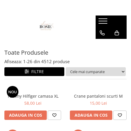
Premium
Femei
OUTLET
Barbati
Copii
Barbati
Accesorii
Femei
Accesorii
Accesorii copii
Copii
Curele
Barbati
Blugi
Blugi
Esarfe si caciuli
Femei
Copii
Bluze
Bluze
Toate Produsele
Genti
Camasi
body
Afiseaza:
1-
26
din
4512
produse
Blugi
Geci
Camasi
FILTRE
Bluze/Topuri
Hanorace
Geci
Camasi
Pantaloni
Hanorace
Cardigane
NOU
Pantaloni scurti
Incaltaminte
Tommy Hilfiger camasa XL
Crane pantaloni scurti M
Colanti
58,00 Lei
15,00 Lei
Pijamale
Pantaloni
Costume de baie
Pulovere
Pantaloni scurti
ADAUGA IN COS
ADAUGA IN COS
Fuste
Sacouri si Costume
Pulovere
Geci