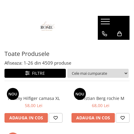
Premium
Femei
OUTLET
Barbati
Copii
Barbati
Accesorii
Femei
Accesorii
Accesorii copii
Copii
Curele
Barbati
Blugi
Blugi
Esarfe si caciuli
Femei
Copii
Bluze
Bluze
Toate Produsele
Genti
Camasi
body
Afiseaza:
1-
26
din
4509
produse
Blugi
Geci
Camasi
FILTRE
Bluze/Topuri
Hanorace
Geci
Camasi
Pantaloni
Hanorace
Cardigane
NOU
NOU
Pantaloni scurti
Incaltaminte
Tommy Hilfiger camasa XL
Christian Berg rochie M
Colanti
58,00 Lei
68,00 Lei
Pijamale
Pantaloni
Costume de baie
Pulovere
Pantaloni scurti
ADAUGA IN COS
ADAUGA IN COS
Fuste
Sacouri si Costume
Pulovere
Geci