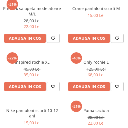
sport
Rochii&Fuste/Sacouri
-21%
Hanorace
Primark salopeta modelatoare
Crane pantaloni scurti M
Tricouri si maiouri
Salopete
Lenjerii si pijamale
M/L
15,00 Lei
Veste
Sport
28,00 Lei
Paltoane
22,00 Lei
Tricouri si maiouri
Pantaloni
veste
ADAUGA IN COS
ADAUGA IN COS
Pantaloni scurti
Pulovere
Rochii
-22%
-46%
Inspired rochie XL
Only rochie L
Sacouri si Costume
45,00 Lei
125,00 Lei
35,00 Lei
68,00 Lei
Salopete
Sport
ADAUGA IN COS
ADAUGA IN COS
Tricouri si maiouri
Veste
-21%
Nike pantaloni scurti 10-12
Puma caciula
ani
28,00 Lei
15,00 Lei
22,00 Lei