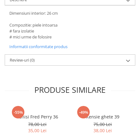
Dimensiuni interior: 26 cm
Compozitie: piele intoarsa
# fara izolatie
# mici urme de folosire
Informatii conformitate produs
Review-uri
(0)
PRODUSE SIMILARE
-55%
-49%
Tenisi Fred Perry 36
Kensie ghete 39
78,00 Lei
75,00 Lei
35,00 Lei
38,00 Lei