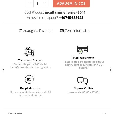
ADAUGA IN COS
Cod Produs:
incaltamine femei-5041
Ai nevoie de ajutor?
+40745688923
Adauga la Favorite
Cere informatii
Plati securizate
Transport Gratuit
Toate platile efectuate pe site-ul
Comenzile peste 200 de lei
nostru sunt securizate prin 3D
beneficiaza de transport gratuit.
Secure.
Drept de retur
Suport Online
Orice comanda beneficiaza de 14
Intre orele 09:00 - 17:00
zile drept de retur.
Descriere