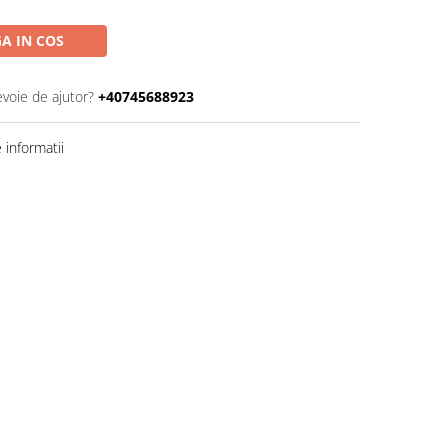
A IN COS
evoie de ajutor?
+40745688923
informatii