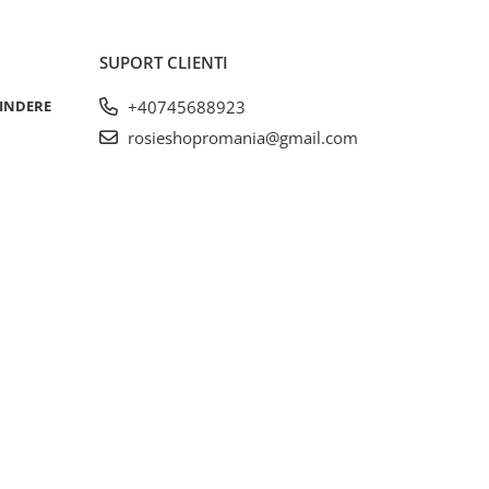
SUPORT CLIENTI
RINDERE
+40745688923
rosieshopromania@gmail.com