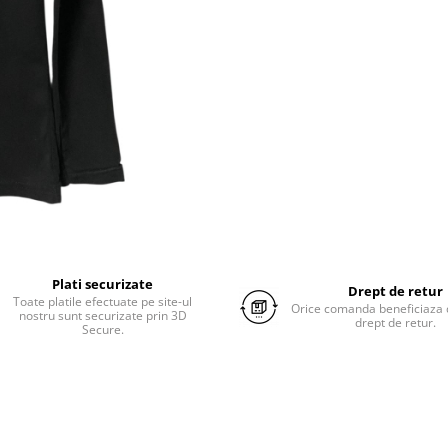
Plati securizate
Drept de retur
Toate platile efectuate pe site-ul
Orice comanda beneficiaza d
nostru sunt securizate prin 3D
drept de retur.
Secure.