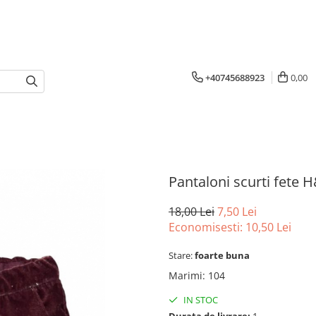
+40745688923
0,00
Pantaloni scurti fete
18,00 Lei
7,50 Lei
Economisesti:
10,50
Lei
Stare:
foarte buna
Marimi
:
104
IN STOC