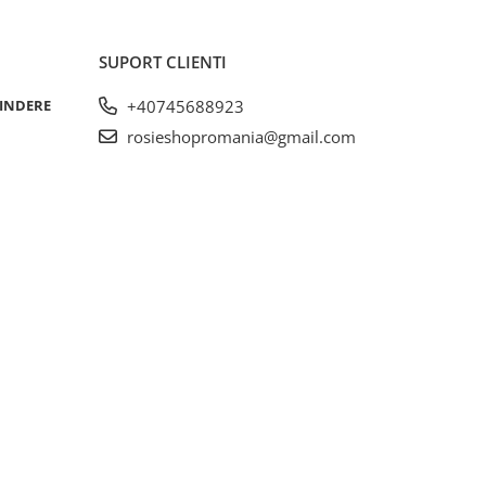
SUPORT CLIENTI
RINDERE
+40745688923
rosieshopromania@gmail.com