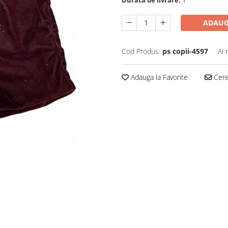
Durata de livrare:
1
ADAUG
Cod Produs:
ps copii-4597
Ai 
Adauga la Favorite
Cere 