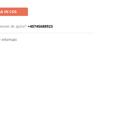
A IN COS
nevoie de ajutor?
+40745688923
informatii