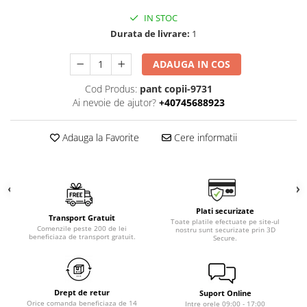
IN STOC
Durata de livrare:
1
ADAUGA IN COS
Cod Produs:
pant copii-9731
Ai nevoie de ajutor?
+40745688923
Adauga la Favorite
Cere informatii
Plati securizate
Transport Gratuit
Toate platile efectuate pe site-ul
Comenzile peste 200 de lei
nostru sunt securizate prin 3D
beneficiaza de transport gratuit.
Secure.
Drept de retur
Suport Online
Orice comanda beneficiaza de 14
Intre orele 09:00 - 17:00