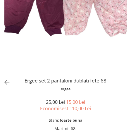
sport
Rochii&Fuste/Sacouri
Hanorace
Tricouri si maiouri
Salopete
Lenjerii si pijamale
Veste
Sport
Paltoane
Tricouri si maiouri
Pantaloni
veste
Pantaloni scurti
Pulovere
Rochii
Sacouri si Costume
Salopete
Ergee set 2 pantaloni dublati fete 68
Sport
ergee
Tricouri si maiouri
25,00 Lei
15,00 Lei
Veste
Economisesti:
10,00
Lei
Stare:
foarte buna
Marimi
:
68