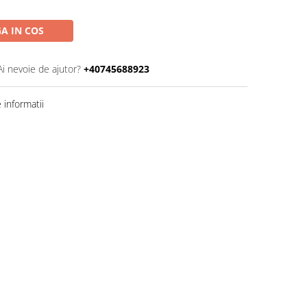
A IN COS
Ai nevoie de ajutor?
+40745688923
informatii