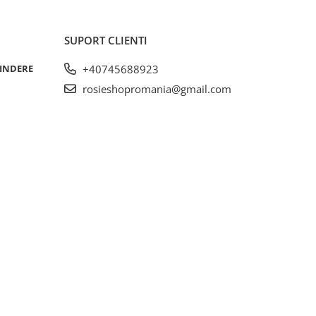
SUPORT CLIENTI
RINDERE
+40745688923
rosieshopromania@gmail.com