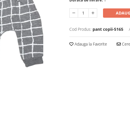
Durata de livrare:
1
ADAUG
Cod Produs:
pant copii-5165
Adauga la Favorite
Cere 