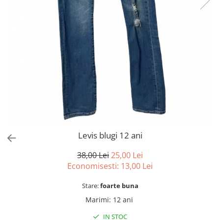
sport
Rochii&Fuste/Sacouri
Hanorace
Tricouri si maiouri
Salopete
Lenjerii si pijamale
Veste
Sport
Paltoane
Tricouri si maiouri
Pantaloni
veste
Pantaloni scurti
Pulovere
Rochii
Sacouri si Costume
Salopete
Levis blugi 12 ani
Sport
38,00 Lei
25,00 Lei
Tricouri si maiouri
Economisesti:
13,00
Lei
Veste
Stare:
foarte buna
Marimi
:
12 ani
IN STOC