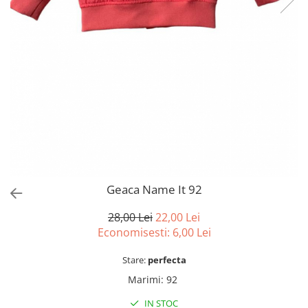
sport
Rochii&Fuste/Sacouri
Hanorace
Tricouri si maiouri
Salopete
Lenjerii si pijamale
Veste
Sport
Paltoane
Tricouri si maiouri
Pantaloni
veste
Pantaloni scurti
Pulovere
Rochii
Sacouri si Costume
Salopete
Geaca Name It 92
Sport
28,00 Lei
22,00 Lei
Tricouri si maiouri
Economisesti:
6,00
Lei
Veste
Stare:
perfecta
Marimi
:
92
IN STOC