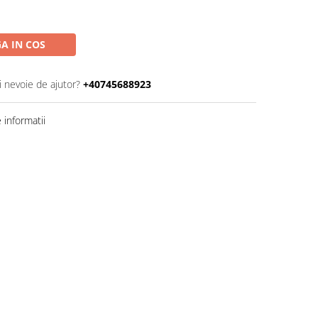
A IN COS
i nevoie de ajutor?
+40745688923
informatii