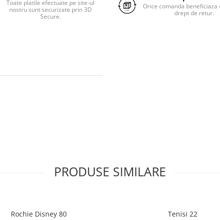
Toate platile efectuate pe site-ul
Orice comanda beneficiaza d
nostru sunt securizate prin 3D
drept de retur.
Secure.
PRODUSE SIMILARE
Rochie Disney 80
Tenisi 22