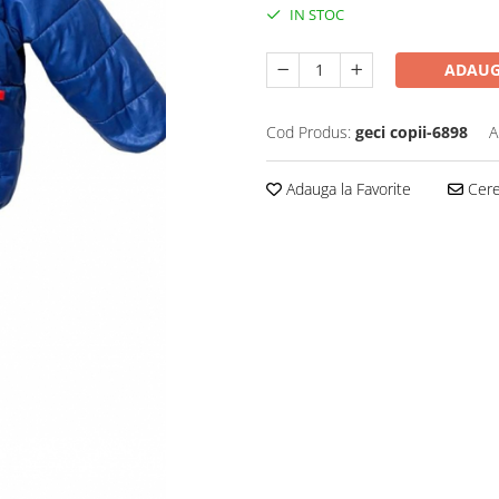
IN STOC
ADAUG
Cod Produs:
geci copii-6898
A
Adauga la Favorite
Cere 