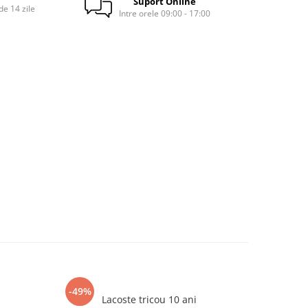
Suport Online
e 14 zile
Intre orele 09:00 - 17:00
-49%
Lacoste tricou 10 ani