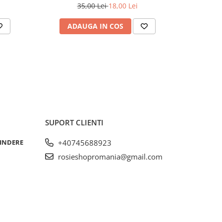
35,00 Lei
18,00 Lei
ADAUGA IN COS
AD
SUPORT CLIENTI
RINDERE
+40745688923
rosieshopromania@gmail.com