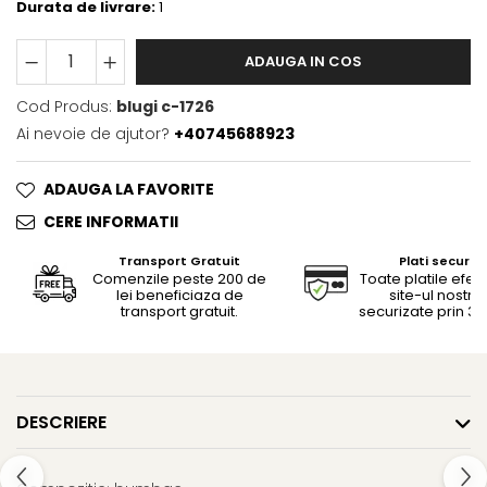
Durata de livrare:
1
ADAUGA IN COS
Cod Produs:
blugi c-1726
Ai nevoie de ajutor?
+40745688923
ADAUGA LA FAVORITE
CERE INFORMATII
Transport Gratuit
Plati securiz
Comenzile peste 200 de
Toate platile efec
lei beneficiaza de
site-ul nostru
transport gratuit.
securizate prin 3D
DESCRIERE