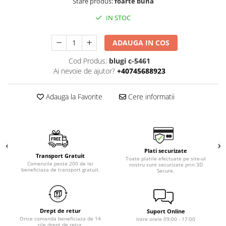
Stare produs:
foarte buna
IN STOC
ADAUGA IN COS
Cod Produs:
blugi c-5461
Ai nevoie de ajutor?
+40745688923
Adauga la Favorite
Cere informatii
Plati securizate
Transport Gratuit
Toate platile efectuate pe site-ul
Comenzile peste 200 de lei
nostru sunt securizate prin 3D
beneficiaza de transport gratuit.
Secure.
Drept de retur
Suport Online
Orice comanda beneficiaza de 14
Intre orele 09:00 - 17:00
zile drept de retur.