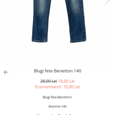
sport
Rochii&Fuste/Sacouri
Hanorace
Tricouri si maiouri
Salopete
Lenjerii si pijamale
Veste
Sport
Paltoane
Tricouri si maiouri
Pantaloni
veste
Pantaloni scurti
Pulovere
Rochii
Sacouri si Costume
Salopete
Blugi fete Benetton 140
Sport
28,00 Lei
18,00 Lei
Tricouri si maiouri
Economisesti:
10,00
Lei
Veste
Blugi fete Benetton
Marime 140