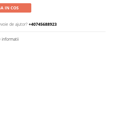
A IN COS
evoie de ajutor?
+40745688923
informatii