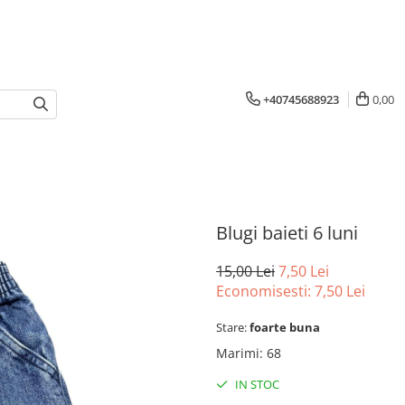
+40745688923
0,00
Blugi baieti 6 luni
15,00 Lei
7,50 Lei
Economisesti:
7,50
Lei
Stare:
foarte buna
Marimi
:
68
IN STOC