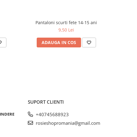
Pantaloni scurti fete 14-15 ani
9,50 Lei
ADAUGA IN COS
AD
SUPORT CLIENTI
RINDERE
+40745688923
rosieshopromania@gmail.com