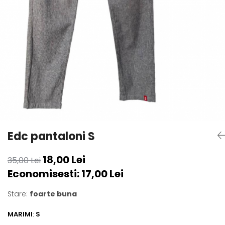
sport
Rochii&Fuste/Sacouri
Hanorace
Tricouri si maiouri
Salopete
Lenjerii si pijamale
Veste
Sport
Paltoane
Tricouri si maiouri
Pantaloni
veste
Pantaloni scurti
Pulovere
Rochii
Sacouri si Costume
Salopete
Edc pantaloni S
Sport
18,00 Lei
35,00 Lei
Tricouri si maiouri
Economisesti:
17,00
Lei
Veste
Stare:
foarte buna
MARIMI
:
S