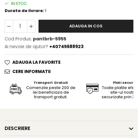
IN STOC
Durata de livrare:
1
ADAUGA IN COS
Cod Produs:
pantbrb-5955
Ai nevoie de ajutor?
+40745688923
ADAUGA LA FAVORITE
CERE INFORMATII
Transport Gratuit
Plati securiz
Comenzile peste 200 de
Toate platile efec
lei beneficiaza de
site-ul nostru
transport gratuit.
securizate prin 3D
DESCRIERE