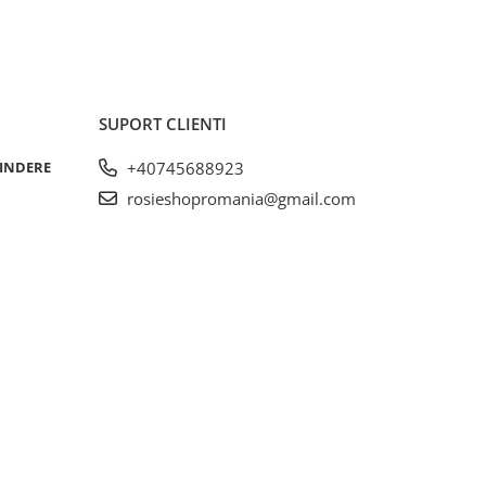
SUPORT CLIENTI
RINDERE
+40745688923
rosieshopromania@gmail.com