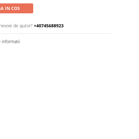
A IN COS
 nevoie de ajutor?
+40745688923
informatii