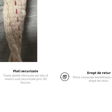
Plati securizate
Drept de retur
Toate platile efectuate pe site-ul
Orice comanda beneficiaza d
nostru sunt securizate prin 3D
drept de retur.
Secure.