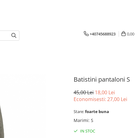
+40745688923
0,00
Batistini pantaloni S
45,00 Lei
18,00 Lei
Economisesti:
27,00
Lei
Stare:
foarte buna
Marimi
:
S
IN STOC