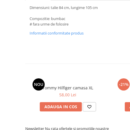
Dimensiuni: talie 84 cm, lungime 105 cm
Compozitie: bumbac
# fara urme de folosire
Informatii conformitate produs
NOU
-21%
Tommy Hilfiger camasa XL
58,00 Lei
ADAUGA IN COS
Newsletter
Nu rata ofertele si promotiile noastre